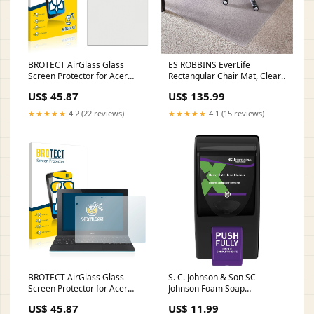
BROTECT AirGlass Glass
ES ROBBINS EverLife
Screen Protector for Acer
Rectangular Chair Mat, Clear,
Extensa 500DX HP 17-
ESR124377 Safety Signs
US$ 45.87
US$ 135.99
ca1105ng
★★★★★
4.2 (22 reviews)
★★★★★
4.1 (15 reviews)
BROTECT AirGlass Glass
S. C. Johnson & Son SC
Screen Protector for Acer
Johnson Foam Soap
Aspire Switch 10 E vivo
Dispenser, Black,
US$ 45.87
US$ 11.99
SJNGPF3LDQ Classroom