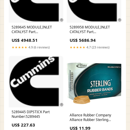
5289645 MODULE,INLET
5289958 MODULE,INLET
CATALYST Part
CATALYST Part
Number:5289645
Number:5289958
US$ 4948.51
US$ 5686.94
★★★★★
4.9 (6 reviews)
★★★★★
4.7 (23 reviews)
5289445 DIPSTICK Part
Alliance Rubber Company
Number:5289445
Alliance Rubber Sterling
US$ 227.63
Rubber Bands, Natural Crepe,
US$ 11.99
1200 / Box, ALL24315