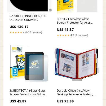
5289811 CONNECTION,TUR
BROTECT AirGlass Glass
OIL DRAIN CUMMINS
Screen Protector for Acer
US$ 130.17
Travelmate 201T LG G8s
US$ 45.87
ThinQ
★★★★★
4.6 (26 reviews)
★★★★★
4.8 (8 reviews)
3x BROTECT AirGlass Glass
Durable Office InstaView
Screen Protector for Tolino
Desktop Reference System,
Vision 4 HD shot-scope
DBL561200 Creamers
US$ 45.87
US$ 73.99