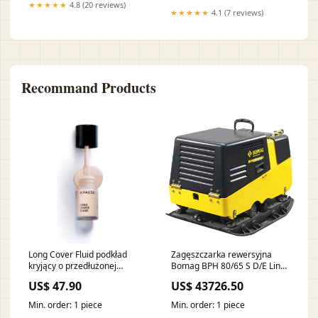
★★★★★
4.8 (20 reviews)
Workstation Organizers >
★★★★★
4.1 (7 reviews)
Wall File Organizers
Recommand Products
Long Cover Fluid podkład
Zagęszczarka rewersyjna
kryjący o przedłużonej
Bomag BPH 80/65 S D/E Link
trwałości Kolor:04 Opalony
do YouTube 1- JYBg4eqQ7jg
US$ 47.90
US$ 43726.50
Min. order: 1 piece
Min. order: 1 piece