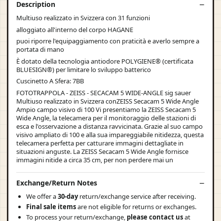
Description
Multiuso realizzato in Svizzera con 31 funzioni
alloggiato all'interno del corpo HAGANE
puoi riporre l'equipaggiamento con praticità e averlo sempre a
portata di mano
È dotato della tecnologia antiodore POLYGIENE® (certificata
BLUESIGN®) per limitare lo sviluppo batterico
Cuscinetto A Sfera: 7BB
FOTOTRAPPOLA - ZEISS - SECACAM 5 WIDE-ANGLE sig sauer
Multiuso realizzato in Svizzera conZEISS Secacam 5 Wide Angle
Ampio campo visivo di 100 Vi presentiamo la ZEISS Secacam 5
Wide Angle, la telecamera per il monitoraggio delle stazioni di
esca e l'osservazione a distanza ravvicinata. Grazie al suo campo
visivo ampliato di 100 e alla sua impareggiabile nitidezza, questa
telecamera perfetta per catturare immagini dettagliate in
situazioni anguste. La ZEISS Secacam 5 Wide Angle fornisce
immagini nitide a circa 35 cm, per non perdere mai un
Exchange/Return Notes
We offer a
30-day
return/exchange service after receiving.
Final sale items
are not eligible for returns or exchanges.
To process your return/exchange,
please contact us
at