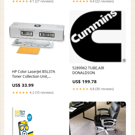
★★★★★
4.1 (27 reviews)
★★★★★
4.4 (22 reviews)
5289962 TUBE,AIR
HP Color LaserJet B5L37A
DONALDSON
Toner Collection Unit,
US$ 199.78
HEWB5L37A Wall Calendars
US$ 33.99
★★★★★
4.8 (30 reviews)
★★★★★
4.2 (10 reviews)