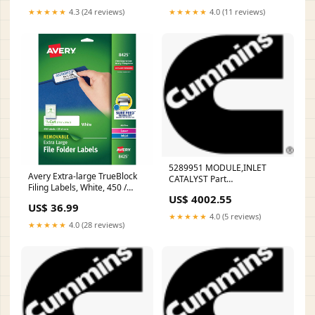
Decor > Rugs & Mats
★★★★★
4.3 (24 reviews)
★★★★★
4.0 (11 reviews)
5289951 MODULE,INLET
Avery Extra-large TrueBlock
CATALYST Part
Filing Labels, White, 450 /
Number:5289951
US$ 4002.55
Pack, AVE8425 Folding Chairs
US$ 36.99
★★★★★
4.0 (5 reviews)
★★★★★
4.0 (28 reviews)