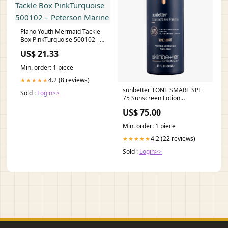
Plano Youth Mermaid Tackle
Box PinkTurquoise 500102 –
Peterson Marine
US$ 21.33
Min. order: 1 piece
4.2 (8 reviews)
★★★★★
sunbetter TONE SMART SPF
Sold :
Login>>
75 Sunscreen Lotion
Exfoliating Pads
US$ 75.00
Min. order: 1 piece
4.2 (22 reviews)
★★★★★
Sold :
Login>>