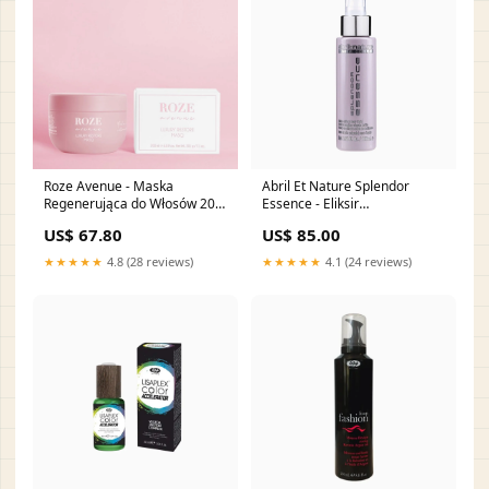
Roze Avenue - Maska
Abril Et Nature Splendor
Regenerująca do Włosów 200
Essence - Eliksir
ml Wszystkie rodzaje
Nabłyszczający do Włosów
US$ 67.80
US$ 85.00
100 ml Wszystkie rodzaje
włosów
★★★★★
4.8 (28 reviews)
★★★★★
4.1 (24 reviews)