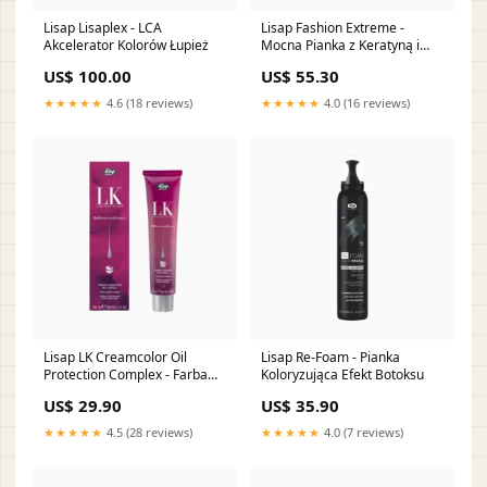
Lisap Lisaplex - LCA
Lisap Fashion Extreme -
Akcelerator Kolorów Łupież
Mocna Pianka z Keratyną i
Olejkiem Arganowym 250 ml
US$ 100.00
US$ 55.30
Bestsellery
★★★★★
4.6 (18 reviews)
★★★★★
4.0 (16 reviews)
Lisap LK Creamcolor Oil
Lisap Re-Foam - Pianka
Protection Complex - Farba
Koloryzująca Efekt Botoksu
Trwale Koloryzująca Gęste
US$ 29.90
US$ 35.90
★★★★★
4.5 (28 reviews)
★★★★★
4.0 (7 reviews)