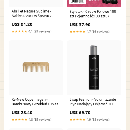
Abril et Nature Sublime -
Styletek - Czepki Foliowe 100
Nabłyszczacz w Sprayu z
szt Pojemność:100 sztuk
Kwasem Hialuronowym 200
US$ 91.20
US$ 37.90
ml Wygładzenie
★★★★★
4.1 (29 reviews)
★★★★★
4.7 (16 reviews)
Re-New Copenhagen -
Lisap Fashion - Volumizzante
Bambusowy Grzebień Łupież
Płyn Nadający Objętość 200
ml Rozjaśniane
US$ 23.40
US$ 69.70
★★★★★
4.8 (15 reviews)
★★★★★
4.9 (18 reviews)