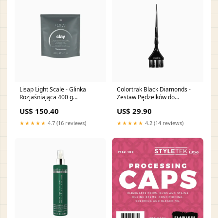
Lisap Light Scale - Glinka
Colortrak Black Diamonds -
Rozjaśniająca 400 g
Zestaw Pędzelków do
Rozjaśniacz Rozjaśniane
Koloryzacji 18 sztuk Ochrona
US$ 150.40
US$ 29.90
Koloru
★★★★★
4.7 (16 reviews)
★★★★★
4.2 (14 reviews)