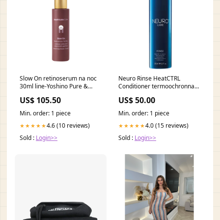
Slow On retinoserum na noc
Neuro Rinse HeatCTRL
30ml line-Yoshino Pure &
Conditioner termoochronna
Care
odżywka do włosów 272ml
US$ 105.50
US$ 50.00
line-Session Spray
Min. order: 1 piece
Min. order: 1 piece
4.6 (10 reviews)
4.0 (15 reviews)
★★★★★
★★★★★
Sold :
Login>>
Sold :
Login>>