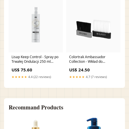
Lisap Keep Control - Spray po
Colortrak Ambassador
Trwałej Ondulacji 250 ml
Collection - Wkład do
Łamliwe
Pędzelka Łupież
US$ 75.60
US$ 24.50
★★★★★
4.4 (22 reviews)
★★★★★
4.7 (7 reviews)
Recommand Products