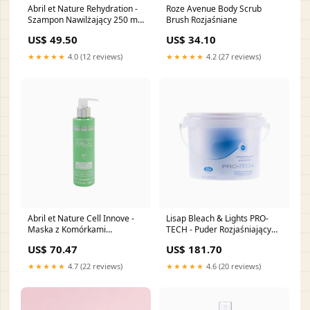
Abril et Nature Rehydration -
Roze Avenue Body Scrub
Szampon Nawilżający 250 ml
Brush Rozjaśniane
przeciw wypadaniu włosów
US$ 49.50
US$ 34.10
★★★★★
4.0 (12 reviews)
★★★★★
4.2 (27 reviews)
Abril et Nature Cell Innove -
Lisap Bleach & Lights PRO-
Maska z Komórkami
TECH - Puder Rozjaśniający
Macierzystymi 200 ml
1000 g Efekt mokrych włosów
US$ 70.47
US$ 181.70
Podkreślenie Loków
★★★★★
4.7 (22 reviews)
★★★★★
4.6 (20 reviews)