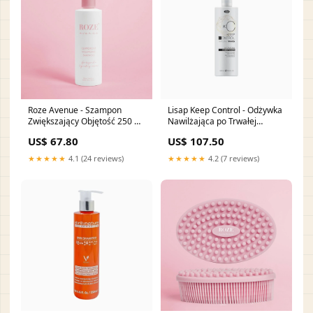
Roze Avenue - Szampon
Lisap Keep Control - Odżywka
Zwiększający Objętość 250 ml
Nawilżająca po Trwałej
Efekt Botoksu
Ondulacji 500 ml
US$ 67.80
US$ 107.50
Dekoloryzacja
★★★★★
4.1 (24 reviews)
★★★★★
4.2 (7 reviews)