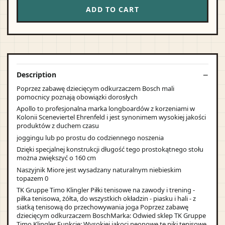
ADD TO CART
Description
Poprzez zabawę dziecięcym odkurzaczem Bosch mali
pomocnicy poznają obowiązki dorosłych
Apollo to profesjonalna marka longboardów z korzeniami w
Kolonii Sceneviertel Ehrenfeld i jest synonimem wysokiej jakości
produktów z duchem czasu
joggingu lub po prostu do codziennego noszenia
Dzięki specjalnej konstrukcji długość tego prostokątnego stołu
można zwiększyć o 160 cm
Naszyjnik Miore jest wysadzany naturalnym niebieskim
topazem 0
TK Gruppe Timo Klingler Piłki tenisowe na zawody i trening -
piłka tenisowa, żółta, do wszystkich okładzin - piasku i hali - z
siatką tenisową do przechowywania joga Poprzez zabawę
dziecięcym odkurzaczem BoschMarka: Odwied sklep TK Gruppe
Timo Klingler Funkcje: Wysokiej jakoci neonowe te piki tenisowe