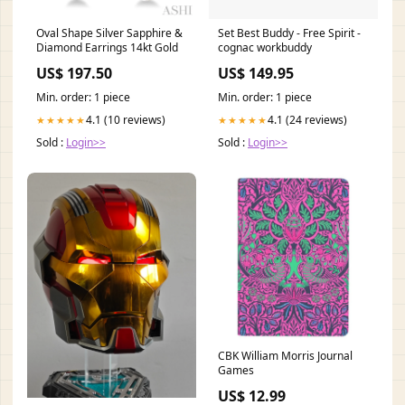
Oval Shape Silver Sapphire &
Set Best Buddy - Free Spirit -
Diamond Earrings 14kt Gold
cognac workbuddy
US$ 197.50
US$ 149.95
Min. order: 1 piece
Min. order: 1 piece
4.1 (10 reviews)
4.1 (24 reviews)
★★★★★
★★★★★
Sold :
Login>>
Sold :
Login>>
CBK William Morris Journal
Games
US$ 12.99