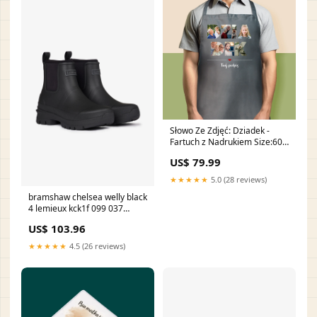
Słowo Ze Zdjęć: Dziadek -
Fartuch z Nadrukiem Size:60 x
87 cm
US$ 79.99
★★★★★
5.0 (28 reviews)
bramshaw chelsea welly black
4 lemieux kck1f 099 037
RGroup_14653
US$ 103.96
★★★★★
4.5 (26 reviews)