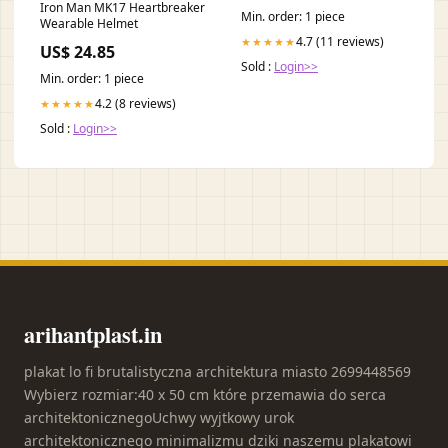
Iron Man MK17 Heartbreaker
Min. order: 1 piece
Wearable Helmet
4.7 (11 reviews)
★★★★★
US$ 24.85
Sold :
Login>>
Min. order: 1 piece
4.2 (8 reviews)
★★★★★
Sold :
Login>>
arihantplast.in
plakat lo fi brutalistyczna architektura miasto 2699448569
Wybierz rozmiar:40 x 50 cm które przemawia do serca
architektonicznegoUchwy wyjtkowy urok
architektonicznego minimalizmu dziki naszemu plakatowi