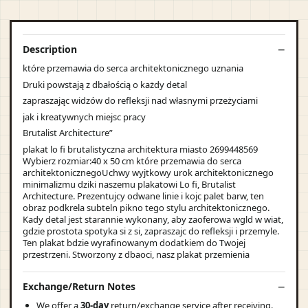
Description
które przemawia do serca architektonicznego uznania
Druki powstają z dbałością o każdy detal
zapraszając widzów do refleksji nad własnymi przeżyciami
jak i kreatywnych miejsc pracy
Brutalist Architecture”
plakat lo fi brutalistyczna architektura miasto 2699448569
Wybierz rozmiar:40 x 50 cm które przemawia do serca
architektonicznegoUchwy wyjtkowy urok architektonicznego
minimalizmu dziki naszemu plakatowi Lo fi, Brutalist
Architecture. Prezentujcy odwane linie i kojc palet barw, ten
obraz podkrela subteln pikno tego stylu architektonicznego.
Kady detal jest starannie wykonany, aby zaoferowa wgld w wiat,
gdzie prostota spotyka si z si, zapraszajc do refleksji i przemyle.
Ten plakat bdzie wyrafinowanym dodatkiem do Twojej
przestrzeni. Stworzony z dbaoci, nasz plakat przemienia
Exchange/Return Notes
We offer a
30-day
return/exchange service after receiving.