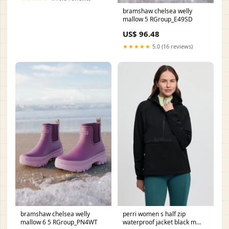
bramshaw chelsea welly
mallow 5 RGroup_E49SD
US$ 96.48
★★★★★
5.0 (16 reviews)
bramshaw chelsea welly
perri women s half zip
mallow 6 5 RGroup_PN4WT
waterproof jacket black m