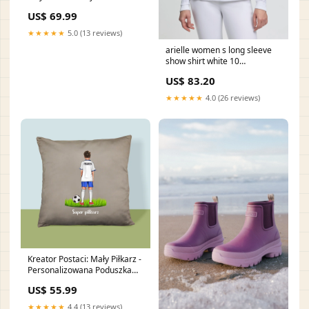
Obramowany Kartki z
US$ 69.99
Życzeniami(ok)
★★★★★
5.0 (13 reviews)
arielle women s long sleeve
show shirt white 10
RGroup_XXTMP
US$ 83.20
★★★★★
4.0 (26 reviews)
Kreator Postaci: Mały Piłkarz -
Personalizowana Poduszka
Notes książkowy
US$ 55.99
★★★★★
4.4 (13 reviews)