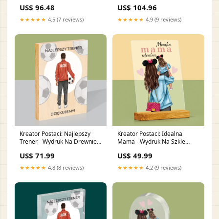
RGroup_4A0TS
US$ 96.48
US$ 104.96
★★★★★
4.5 (7 reviews)
★★★★★
4.9 (9 reviews)
Kreator Postaci: Najlepszy
Kreator Postaci: Idealna
Trener - Wydruk Na Drewnie
Mama - Wydruk Na Szkle
Wydruk na Szkle
Akrylowym Szklanki do whisky
US$ 71.99
US$ 49.99
Akrylowym(ok)
★★★★★
4.8 (8 reviews)
★★★★★
4.2 (9 reviews)