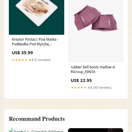
Kreator Postaci: Psia Matka -
Podkładka Pod Myszkę
Kolor:Biała
US$ 35.99
★★★★★
4.8 (5 reviews)
rubber bell boots mallow xl
RGroup_X9NTA
US$ 22.95
★★★★★
4.8 (30 reviews)
Recommand Products