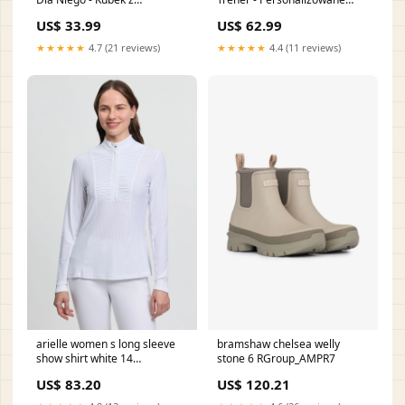
Nadrukiem Dla Teściów(ok)
Praliny Size:20x15x3,5 cm
US$ 33.99
US$ 62.99
★★★★★
4.7 (21 reviews)
★★★★★
4.4 (11 reviews)
arielle women s long sleeve
bramshaw chelsea welly
show shirt white 14
stone 6 RGroup_AMPR7
RGroup_ZVC44
US$ 83.20
US$ 120.21