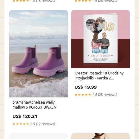
★★★★★
4.8 (13 reviews)
★★★★★
4.6 (26 reviews)
Kreator Postaci: 18 Urodziny
Przyjaciółki - Kartka Z
Życzeniami Zdjęcie
US$ 19.99
★★★★★
4.6 (28 reviews)
bramshaw chelsea welly
mallow 6 RGroup_BWX3N
US$ 120.21
★★★★★
4.9 (12 reviews)