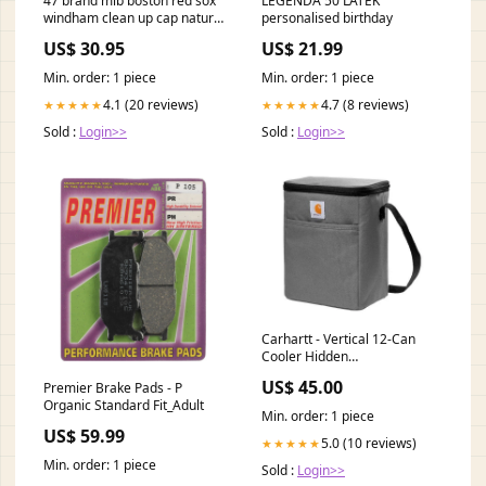
47 brand mlb boston red sox
LEGENDA 50 LATEK
windham clean up cap natural
personalised birthday
cream red 110611 RU3
US$ 30.95
US$ 21.99
Min. order: 1 piece
Min. order: 1 piece
4.1 (20 reviews)
4.7 (8 reviews)
★★★★★
★★★★★
Sold :
Login>>
Sold :
Login>>
Carhartt - Vertical 12-Can
Cooler Hidden
recommendation
US$ 45.00
Premier Brake Pads - P
Organic Standard Fit_Adult
Min. order: 1 piece
US$ 59.99
5.0 (10 reviews)
★★★★★
Min. order: 1 piece
Sold :
Login>>