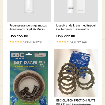
Regenererande snigelmucus
Ljusgörande kräm med trippel
Avancerad snigel 96 Mucin
C-vitamin och resveratrol
Power Essence COSRX
BIOUP collection-cialo-
US$ 155.00
US$ 222.00
collection-twarz-
akcesoria-banki_i_masazery
pielegnacja_twarzy
★★★★★
4.0 (13 reviews)
★★★★★
4.5 (7 reviews)
EBC CLUTCH FRICTION PLATE
KIT CK5643 kawasaki-kmx-