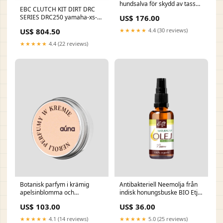
hundsalva för skydd av tassar
EBC CLUTCH KIT DIRT DRC
och torr nos 60 ml collection-
SERIES DRC250 yamaha-xs-
US$ 176.00
dom-swiece_zapachowe-
500-500-1977-esi8706846
swiece_zapachowe_w_szkle
US$ 804.50
★★★★★
4.4 (30 reviews)
★★★★★
4.4 (22 reviews)
Botanisk parfym i krämig
Antibakteriell Neemolja från
apelsinblomma och
indisk honungsbuske BIO Etja
grapefrukt med jojobaolja och
collection-twarz-
US$ 103.00
US$ 36.00
vax Neroli Auna collection-
pielegnacja_twarzy-
cialo-dla_mamy_i_dziecka-
maseczki_do_twarzy-
★★★★★
4.1 (14 reviews)
★★★★★
5.0 (25 reviews)