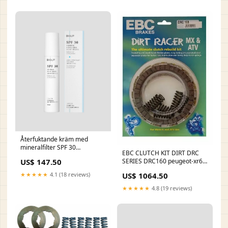
mleczka_i_oliwki
maseczki_nawilzajace
Återfuktande kräm med
mineralfilter SPF 30
EBC CLUTCH KIT DIRT DRC
hyaluronsyra och provitamin
SERIES DRC160 peugeot-xr6-
US$ 147.50
B5 BIOUP collection-twarz-
50-2t-e1-50-2002-esi9671541
pielegnacja_twarzy-
US$ 1064.50
★★★★★
4.1 (18 reviews)
kremy_z_niacynamidem
★★★★★
4.8 (19 reviews)