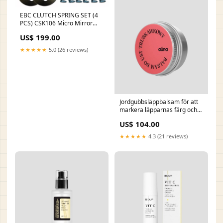
EBC CLUTCH SPRING SET (4
PCS) CSK106 Micro Mirror
w/V2 Cut-Out Stem
US$ 199.00
★★★★★
5.0 (26 reviews)
Jordgubbsläppbalsam för att
markera läpparnas färg och
ge glans till Auna collection-
US$ 104.00
makijaz-oczy-rzesy_na_pasku
★★★★★
4.3 (21 reviews)