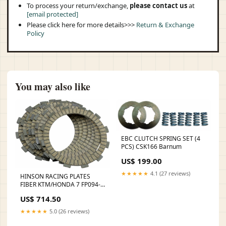
To process your return/exchange,
please contact us
at
[email protected]
Please click here for more details>>>
Return & Exchange
Policy
You may also like
EBC CLUTCH SPRING SET (4
PCS) CSK166 Barnum
US$ 199.00
★★★★★
4.1 (27 reviews)
HINSON RACING PLATES
FIBER KTM/HONDA 7 FP094-
7-001 kymco-agility-125-16-
US$ 714.50
-125-2016-esi2681809
★★★★★
5.0 (26 reviews)