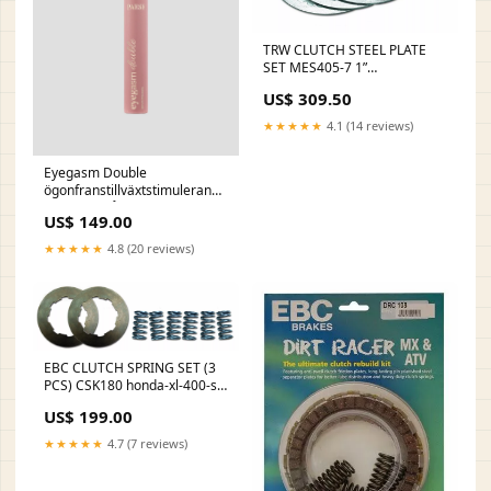
TRW CLUTCH STEEL PLATE
SET MES405-7 1”
Diamondback Grip
US$ 309.50
★★★★★
4.1 (14 reviews)
Eyegasm Double
ögonfranstillväxtstimulerande
mascara från Paese
US$ 149.00
collection-wlosy-
rodzaj_wlosow
★★★★★
4.8 (20 reviews)
EBC CLUTCH SPRING SET (3
PCS) CSK180 honda-xl-400-s--
pd01--400-1981-esi5328289
US$ 199.00
★★★★★
4.7 (7 reviews)