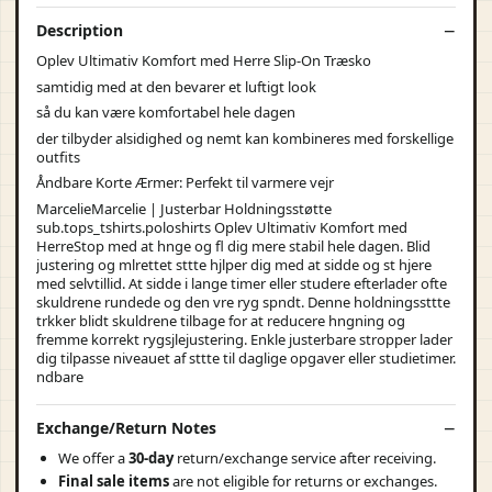
Description
Oplev Ultimativ Komfort med Herre Slip-On Træsko
samtidig med at den bevarer et luftigt look
så du kan være komfortabel hele dagen
der tilbyder alsidighed og nemt kan kombineres med forskellige
outfits
Åndbare Korte Ærmer: Perfekt til varmere vejr
MarcelieMarcelie | Justerbar Holdningsstøtte
sub.tops_tshirts.poloshirts Oplev Ultimativ Komfort med
HerreStop med at hnge og fl dig mere stabil hele dagen. Blid
justering og mlrettet sttte hjlper dig med at sidde og st hjere
med selvtillid. At sidde i lange timer eller studere efterlader ofte
skuldrene rundede og den vre ryg spndt. Denne holdningssttte
trkker blidt skuldrene tilbage for at reducere hngning og
fremme korrekt rygsjlejustering. Enkle justerbare stropper lader
dig tilpasse niveauet af sttte til daglige opgaver eller studietimer.
ndbare
Exchange/Return Notes
We offer a
30-day
return/exchange service after receiving.
Final sale items
are not eligible for returns or exchanges.