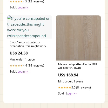
4.5 (12 reviews)
★★★★★
Sold :
Login>>
If you're constipated on
tirzepatide..this might work
for you :
US$ 24.38
r/tirzepatidecompound
Min. order: 1 piece
Massivholzplatten Esche DGL
4.4 (14 reviews)
★★★★★
AB 1800x650x40
Sold :
Login>>
US$ 168.94
Min. order: 1 piece
5.0 (8 reviews)
★★★★★
Sold :
Login>>