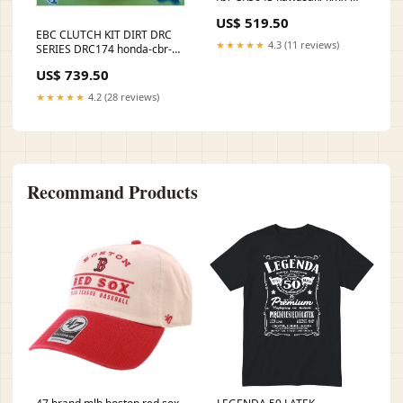
125--kmx125a--125-1998-
US$ 519.50
esi5340349
EBC CLUTCH KIT DIRT DRC
★★★★★
4.3 (11 reviews)
SERIES DRC174 honda-cbr-
250-r--mc41--250-2014-
US$ 739.50
esi2536786
★★★★★
4.2 (28 reviews)
Recommand Products