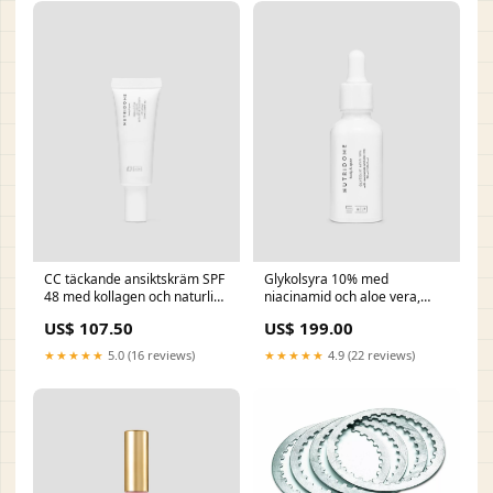
CC täckande ansiktskräm SPF
Glykolsyra 10% med
48 med kollagen och naturliga
niacinamid och aloe vera,
oljor Nutridome 01 Vanilla
Nutridome regenerating
US$ 107.50
US$ 199.00
Nutridome collection-twarz-
colour evening serum
potrzeby_skory-
collection-makijaz-oczy-
★★★★★
5.0 (16 reviews)
★★★★★
4.9 (22 reviews)
cera_mieszana
sztuczne_rzesy